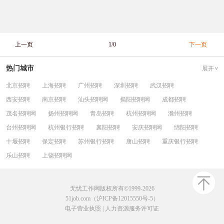
上一页
1/0
下一页
热门城市
展开
北京招聘
上海招聘
广州招聘
深圳招聘
武汉招聘
西安招聘
南京招聘
汕头招聘网
揭阳招聘网
成都招聘
茂名招聘网
扬州招聘网
青岛招聘
杭州招聘网
滁州招聘
台州招聘网
杭州银行招聘
襄阳招聘
安庆招聘网
绵阳招聘
十堰招聘
保定招聘
苏州银行招聘
唐山招聘
重庆银行招聘
乐山招聘
上饶招聘网
无忧工作网版权所有©1999-2026
51job.com（沪ICP备12015550号-5）
电子营业执照
|
人力资源服务许可证