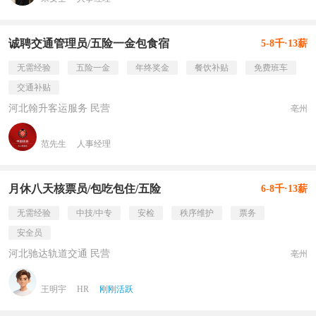
诚聘交通管理员/五险一金包食宿
5-8千·13薪
无需经验
五险一金
年终奖金
餐饮补贴
免费班车
交通补贴
河北翰升客运服务 民营
亳州
范先生
人事经理
月休八天核票员/包吃包住/五险
6-8千·13薪
无需经验
中技/中专
安检
秩序维护
票务
安全员
河北驰达轨道交通 民营
亳州
王明宇
HR
刚刚活跃