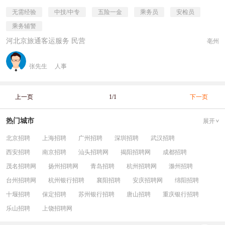
无需经验
中技/中专
五险一金
乘务员
安检员
乘务辅警
河北京旅通客运服务 民营
亳州
张先生
人事
上一页
1/1
下一页
热门城市
展开
北京招聘
上海招聘
广州招聘
深圳招聘
武汉招聘
西安招聘
南京招聘
汕头招聘网
揭阳招聘网
成都招聘
茂名招聘网
扬州招聘网
青岛招聘
杭州招聘网
滁州招聘
台州招聘网
杭州银行招聘
襄阳招聘
安庆招聘网
绵阳招聘
十堰招聘
保定招聘
苏州银行招聘
唐山招聘
重庆银行招聘
乐山招聘
上饶招聘网