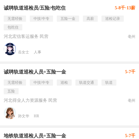
诚聘轨道巡检员/五险/包吃住
5-8千·13薪
无需经验
中技/中专
五险一金
高薪
巡检记录
包吃住
河北宏信客运服务 民营
亳州
岳女士
人事
诚聘轨道巡检人员+五险一金
5-7千
无需经验
中技/中专
巡检
轨道交通
轨道
五险
河北得业人力资源服务 民营
亳州
孙文华
HR
地铁轨道巡检人员+五险一金
5-7千