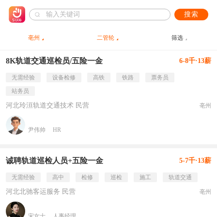
搜索
亳州
二管轮
筛选
8K轨道交通巡检员/五险一金
6-8千·13薪
无需经验
设备检修
高铁
铁路
票务员
站务员
河北玲洹轨道交通技术 民营
亳州
尹伟帅
HR
诚聘轨道巡检人员+五险一金
5-7千·13薪
无需经验
高中
检修
巡检
施工
轨道交通
河北北驰客运服务 民营
亳州
宋女士
人事经理