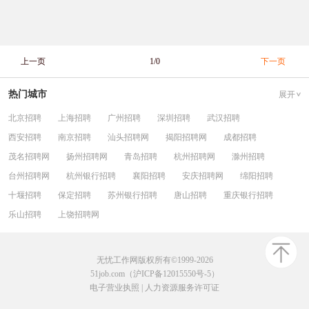
上一页
1/0
下一页
热门城市
展开
北京招聘
上海招聘
广州招聘
深圳招聘
武汉招聘
西安招聘
南京招聘
汕头招聘网
揭阳招聘网
成都招聘
茂名招聘网
扬州招聘网
青岛招聘
杭州招聘网
滁州招聘
台州招聘网
杭州银行招聘
襄阳招聘
安庆招聘网
绵阳招聘
十堰招聘
保定招聘
苏州银行招聘
唐山招聘
重庆银行招聘
乐山招聘
上饶招聘网
无忧工作网版权所有©1999-2026
51job.com（沪ICP备12015550号-5）
电子营业执照
|
人力资源服务许可证