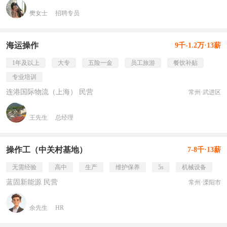
樊女士
招聘专员
海运操作
9千-1.2万·13薪
1年及以上
大专
五险一金
员工旅游
餐饮补贴
专业培训
连港国际物流（上海） 民营
常州·武进区
王先生
总经理
操作工（中关村基地）
7-8千·13薪
无需经验
高中
生产
维护保养
5s
机械设备
蓝固新能源 民营
常州·溧阳市
余先生
HR