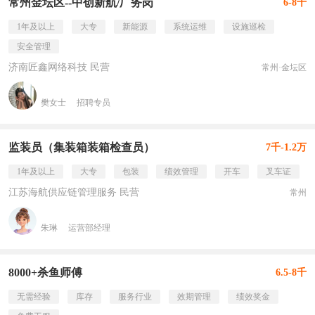
常州金坛区--中创新航/厂务岗
6-8千
1年及以上
大专
新能源
系统运维
设施巡检
安全管理
济南匠鑫网络科技 民营
常州·金坛区
樊女士
招聘专员
监装员（集装箱装箱检查员）
7千-1.2万
1年及以上
大专
包装
绩效管理
开车
叉车证
江苏海航供应链管理服务 民营
常州
朱琳
运营部经理
8000+杀鱼师傅
6.5-8千
无需经验
库存
服务行业
效期管理
绩效奖金