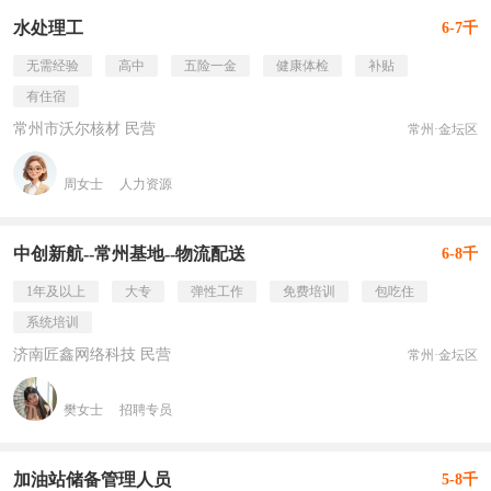
水处理工
6-7千
无需经验
高中
五险一金
健康体检
补贴
有住宿
常州市沃尔核材 民营
常州·金坛区
周女士
人力资源
中创新航--常州基地--物流配送
6-8千
1年及以上
大专
弹性工作
免费培训
包吃住
系统培训
济南匠鑫网络科技 民营
常州·金坛区
樊女士
招聘专员
加油站储备管理人员
5-8千