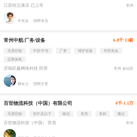
江苏恒立液压 已上市
常州
牛先生
招聘专员
常州中航/厂务/设备
6-8千·13薪
无需经验
中技/中专
厂务
维护设备
年终奖金
定期体检
济南匠鑫网络科技 民营
常州·金坛区
柳女士
招聘主管
百世物流科技（中国）有限公司
6千-1.1万
无需经验
初中及以下
物流
装货
装卸
搬运
百世物流科技（中国） 民营
常州