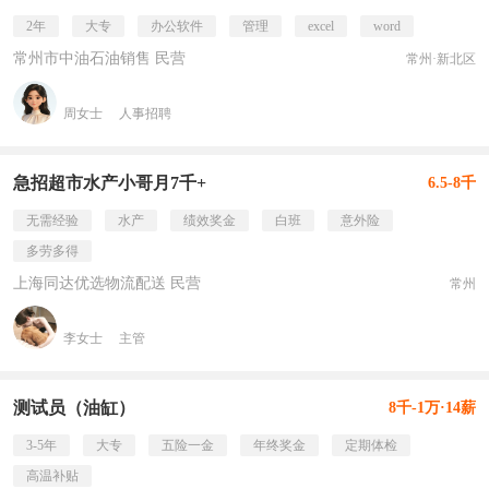
2年
大专
办公软件
管理
excel
word
常州市中油石油销售 民营
常州·新北区
周女士
人事招聘
急招超市水产小哥月7千+
6.5-8千
无需经验
水产
绩效奖金
白班
意外险
多劳多得
上海同达优选物流配送 民营
常州
李女士
主管
测试员（油缸）
8千-1万·14薪
3-5年
大专
五险一金
年终奖金
定期体检
高温补贴