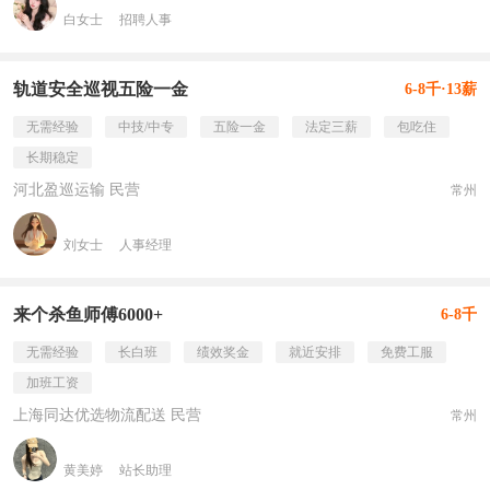
白女士
招聘人事
轨道安全巡视五险一金
6-8千·13薪
无需经验
中技/中专
五险一金
法定三薪
包吃住
长期稳定
河北盈巡运输 民营
常州
刘女士
人事经理
来个杀鱼师傅6000+
6-8千
无需经验
长白班
绩效奖金
就近安排
免费工服
加班工资
上海同达优选物流配送 民营
常州
黄美婷
站长助理