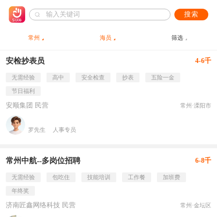
搜索
常州
海员
筛选
安检抄表员
4-6千
无需经验
高中
安全检查
抄表
五险一金
节日福利
安顺集团 民营
常州·溧阳市
罗先生
人事专员
常州中航--多岗位招聘
6-8千
无需经验
包吃住
技能培训
工作餐
加班费
年终奖
济南匠鑫网络科技 民营
常州·金坛区