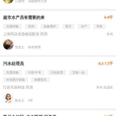
江政明
高级操作主管
超市水产员有需要的来
6-8千
无需经验
培训
设备维护
晋升
水产
宰杀
上海同达优选物流配送 民营
常州
范女士
站长助理
污水处理员
6.5-7.5千
无需经验
中技/中专
污水处理
五险一金
补充医疗保险
免费班车
江苏天奈科技 民营
常州·武进区
陈女士
HR