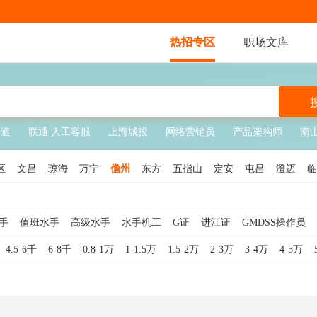
热招专区
职场文库
渠道
联通 人工客服
上海城投
网络营销员
产品架构师
南
区
文昌
琼海
万宁
儋州
东方
五指山
定安
屯昌
澄迈
临
手
值班水手
高级水手
水手机工
G证
进江证
GMDSS操作员
驶员
邮轮
地效翼船员
船舶
游艇
海务管理
船舶机务
岸基管
4.5-6千
6-8千
0.8-1万
1-1.5万
1.5-2万
2-3万
3-4万
4-5万