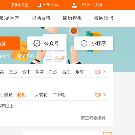
招聘信息
APP下载
登录
/
注册
职场问答
职场百科
简历模板
校园招聘
APP下载
公众号
小程序
搜索
山控股
服装面料
高
三沙
琼中
保亭
白沙
昌江
乐东
更多
引航员
轮机工
大管轮
二管轮
更多
理
航运
船务
5万以上
清空筛选条件