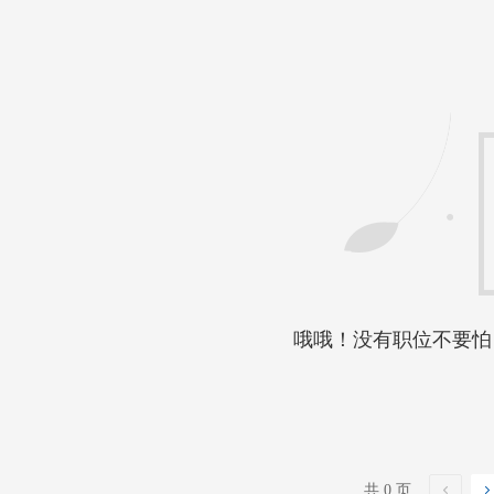
哦哦！没有职位不要怕
共 0 页