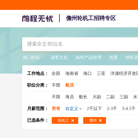
儋州轮机工招聘专区
热门职位：
读客文化
海外产品经理
优翼
销售
工作地点：
全国
海南省
海口
三亚
洋浦经济开发
陵水
职位分类：
不限
船员
不限
海员
船长
大副
二副
三副
水
三管轮
轮机助理
轮机
轮机长
船舶驾
月薪范围：
所有
自定义
2千以下
2-3千
3-4.5千
已选条件：
轮机工
儋州