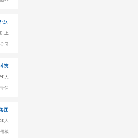
子商务
配送
0人以上
公司
科技
150人
环保
集团
150人
/器械