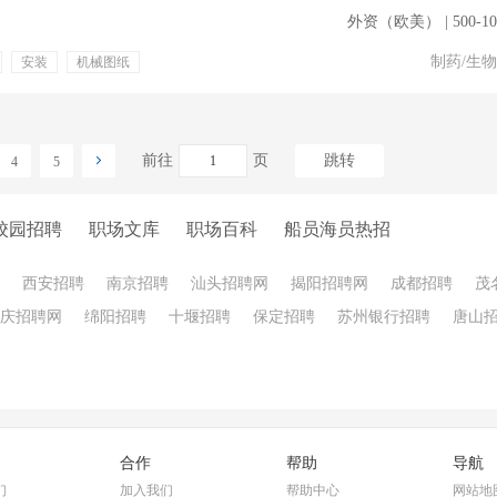
外资（欧美） | 500-1
制药/生
安装
机械图纸
员工旅游
节日福利
优先
培训
前往
页
跳转
4
5
校园招聘
职场文库
职场百科
船员海员热招
西安招聘
南京招聘
汕头招聘网
揭阳招聘网
成都招聘
茂
庆招聘网
绵阳招聘
十堰招聘
保定招聘
苏州银行招聘
唐山
合作
帮助
导航
们
加入我们
帮助中心
网站地