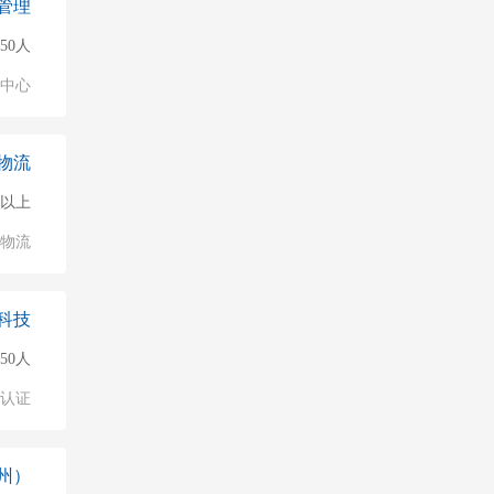
管理
150人
业中心
物流
0人以上
/物流
科技
50人
认证
州）