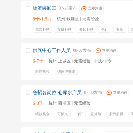
物流装卸工
07-25发布
立即沟通
8千-1.5万
杭州·钱塘区 | 无需经验
高温补贴
夜班补贴
餐饮补贴
包住
五险
节日福利
供气中心工作人员
08-07发布
立即沟通
6-7千
杭州·上城区 | 无需经验 | 中技/中专
医用氧气
切换液氧罐
急招各岗位-仓库水产员
07-30发布
立即沟通
6-8千
杭州·西湖区 | 无需经验
绩效奖金
可预支
白班
意外险
多劳多得
补贴
免费工服
晋升渠道
就近安排
底薪