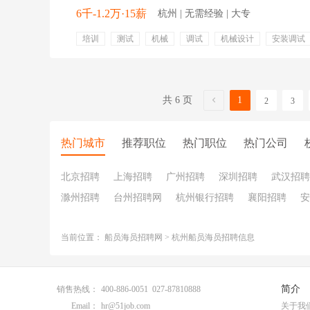
6千-1.2万·15薪
杭州 | 无需经验 | 大专
培训
测试
机械
调试
机械设计
安装调试
安全生产
量具
五险一金
年终奖金
定期体检
交通补贴
带薪年假
周末双休
免费班车
能力
共 6 页
1
2
3
热门城市
推荐职位
热门职位
热门公司
北京招聘
上海招聘
广州招聘
深圳招聘
武汉招聘
滁州招聘
台州招聘网
杭州银行招聘
襄阳招聘
安
当前位置：
船员海员招聘网
>
杭州船员海员招聘信息
简介
销售热线：
400-886-0051 027-87810888
Email：
hr@51job.com
关于我