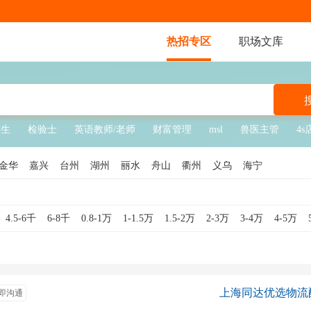
热招专区
职场文库
鲜生
检验士
英语教师/老师
财富管理
msl
兽医主管
4s
金华
嘉兴
台州
湖州
丽水
舟山
衢州
义乌
海宁
4.5-6千
6-8千
0.8-1万
1-1.5万
1.5-2万
2-3万
3-4万
4-5万
上海同达优选物流
即沟通