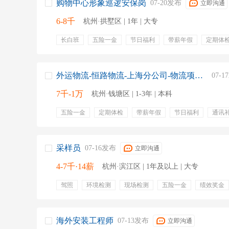
购物中心形象巡逻安保岗
07-20发布
立即沟通
6-8千
杭州·拱墅区 | 1年 | 大专
长白班
五险一金
节日福利
带薪年假
定期体
员工生日会
消防
巡逻
接待顾客咨询
安全隐
排班
外运物流-恒路物流-上海分公司-物流项目主管
07-
7千-1万
杭州·钱塘区 | 1-3年 | 本科
五险一金
定期体检
带薪年假
节日福利
通讯
维护客户关系
数据维护
客户款项跟进
安排发货
运输异常
物流订单
签收单整理
客户对接
采样员
07-16发布
立即沟通
4-7千·14薪
杭州·滨江区 | 1年及以上 | 大专
驾照
环境检测
现场检测
五险一金
绩效奖金
交通补贴
年终奖金
餐饮补贴
定期体检
员工
海外安装工程师
07-13发布
立即沟通