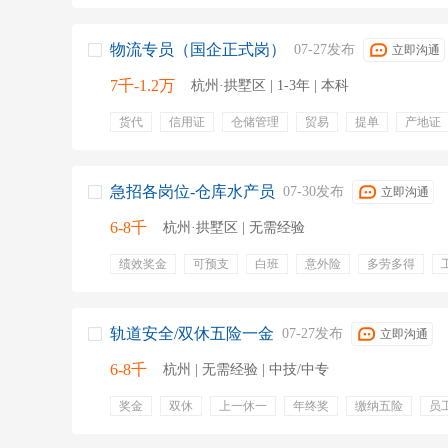
物流专员（国企正式岗）
07-27发布
立即沟通
7千-1.2万
杭州·拱墅区 | 1-3年 | 本科
货代
信用证
仓储管理
贸易
提单
产地证
国际航运
报关单据
急招各岗位-仓库水产员
07-30发布
立即沟通
6-8千
杭州·拱墅区 | 无需经验
绩效奖金
可预支
白班
意外险
多劳多得
补贴
免费工服
晋升渠道
就近安排
底薪
轨道安全/双休五险一金
07-27发布
立即沟通
6-8千
杭州 | 无需经验 | 中技/中专
奖金
双休
上一休一
年终奖
缴纳五险
员
住宿
医疗保险
工伤保险
养老保险
失业保险
劳保用品