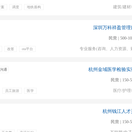
建筑/建材
方案
调度
地铁盾构
深圳万科祥盈管理
民营 | 500-1
专业服务(咨询、人力资源、
改签
ota平台
杭州金域医学检验实
沟通
民营 | 150-
医疗/护理
员工旅游
医学
驶技术
台账登记
杭州钱江人才
民营 | 150-