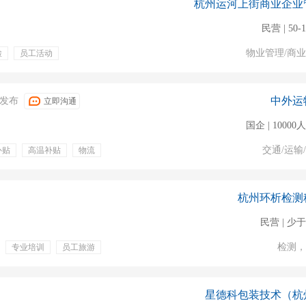
杭州运河上街商业企业
民营 | 50-
物业管理/商
检
员工活动
患
劝导
现场管控
中外运
17发布
立即沟通
国企 | 1000
交通/运输
补贴
高温补贴
物流
物流信息系统
杭州环析检测
民营 | 少于
检测，
专业培训
员工旅游
活动
星德科包装技术（杭