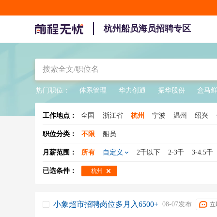
杭州船员海员招聘专区
热门职位：
体系管理
华力创通
振华股份
盒马
工作地点：
全国
浙江省
杭州
宁波
温州
绍兴
职位分类：
不限
船员
月薪范围：
所有
自定义
2千以下
2-3千
3-4.5千
已选条件：
杭州
小象超市招聘岗位多月入6500+
08-07发布
立