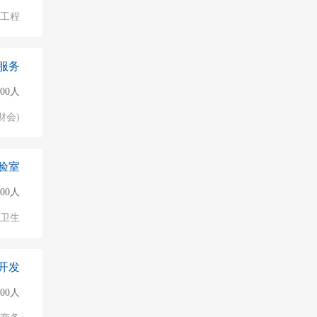
/工程
服务
000人
财会)
验室
500人
/卫生
开发
500人