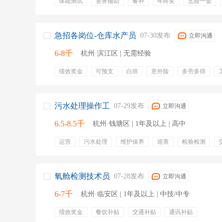
体能测试
警务辅助
餐补
年终奖
五险一金
奖金
加班费
提供住宿
过节费
食宿
体检
急招各岗位-仓库水产员
07-30发布
立即沟通
6-8千
杭州·滨江区 | 无需经验
绩效奖金
可预支
白班
意外险
多劳多得
补贴
免费工服
晋升渠道
就近安排
底薪
污水处理操作工
07-29发布
立即沟通
6.5-8.5千
杭州·钱塘区 | 1年及以上 | 高中
运营
污水处理
维护保养
巡查
检验检测
数据监测
污水站
设备维修
加班补贴
包住宿
五险一金
绩效奖金
氧舱检测技术员
07-28发布
立即沟通
6-7千
杭州·临安区 | 1年及以上 | 中技/中专
绩效奖金
餐饮补贴
交通补贴
通讯补贴