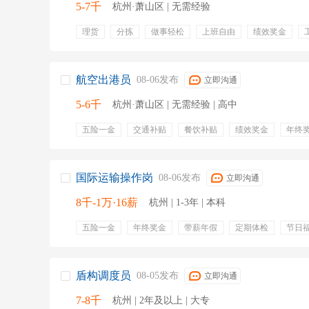
5-7千
杭州·萧山区 | 无需经验
理货
分拣
做事轻松
上班自由
绩效奖金
生活补贴
加班工资
节假日
免费工服
航空出港员
08-06发布
立即沟通
5-6千
杭州·萧山区 | 无需经验 | 高中
五险一金
交通补贴
餐饮补贴
绩效奖金
年终
冷藏库
国际运输操作岗
08-06发布
立即沟通
8千-1万·16薪
杭州 | 1-3年 | 本科
五险一金
年终奖金
带薪年假
定期体检
节日
通讯补贴
周末双休
高温补贴
英语
结算
资料归档
物流运输
海商法
国际货物运输
港
盾构调度员
08-05发布
立即沟通
7-8千
杭州 | 2年及以上 | 大专