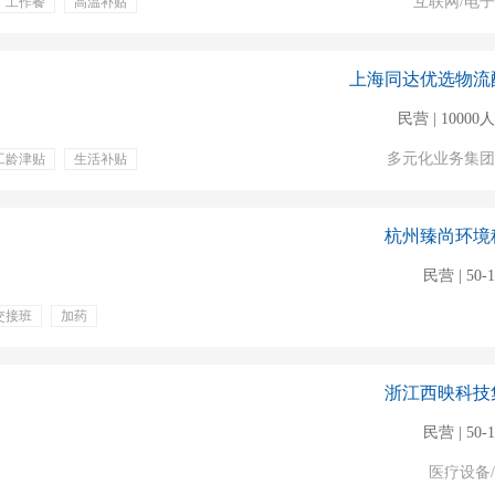
互联网/电
工作餐
高温补贴
上海同达优选物流
民营 | 1000
多元化业务集团
工龄津贴
生活补贴
杭州臻尚环境
民营 | 50-
交接班
加药
高温补贴
餐饮补贴
浙江西映科技
民营 | 50-
医疗设备