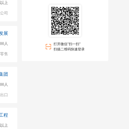
0人以上
公司
发展
000人
打开微信"扫一扫"
扫描二维码快速登录
/零售
集团
000人
进出口
工程
0人以上