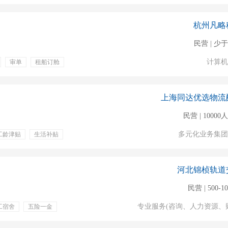
杭州凡略
民营 | 少于
计算机
审单
租船订舱
上海同达优选物流
民营 | 1000
多元化业务集团
工龄津贴
生活补贴
河北锦桢轨道
民营 | 500-1
专业服务(咨询、人力资源、
工宿舍
五险一金
生育保险
过节费