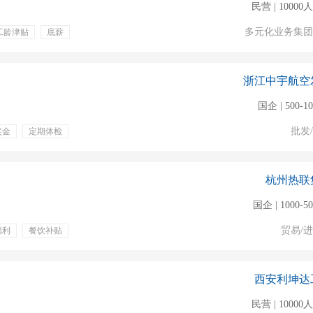
民营 | 1000
多元化业务集团
工龄津贴
底薪
浙江中宇航空
国企 | 500-1
批发
奖金
定期体检
杭州热联
国企 | 1000-5
贸易/
福利
餐饮补贴
报关
国际贸易
放单
口
西安利坤达
民营 | 1000