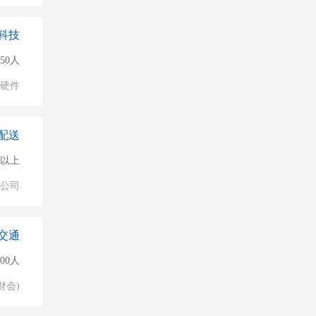
科技
50人
硬件
配送
0人以上
公司
交通
000人
财会)