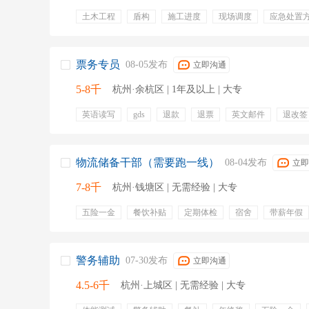
土木工程
盾构
施工进度
现场调度
应急处置
包吃住
社保
提供住宿
食堂
票务专员
08-05发布
立即沟通
5-8千
杭州·余杭区 | 1年及以上 | 大专
英语读写
gds
退款
退票
英文邮件
退改签
航司
改期
做五休二
餐补
补贴
物流储备干部（需要跑一线）
08-04发布
立即
7-8千
杭州·钱塘区 | 无需经验 | 大专
五险一金
餐饮补贴
定期体检
宿舍
带薪年假
物流
驾照
c1
耗材
调度
检验报告
驾
警务辅助
07-30发布
立即沟通
4.5-6千
杭州·上城区 | 无需经验 | 大专