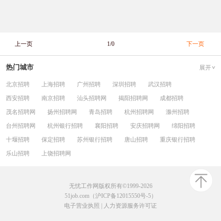
上一页
1/0
下一页
热门城市
展开
北京招聘
上海招聘
广州招聘
深圳招聘
武汉招聘
西安招聘
南京招聘
汕头招聘网
揭阳招聘网
成都招聘
茂名招聘网
扬州招聘网
青岛招聘
杭州招聘网
滁州招聘
台州招聘网
杭州银行招聘
襄阳招聘
安庆招聘网
绵阳招聘
十堰招聘
保定招聘
苏州银行招聘
唐山招聘
重庆银行招聘
乐山招聘
上饶招聘网
无忧工作网版权所有©1999-2026
51job.com（沪ICP备12015550号-5）
电子营业执照
|
人力资源服务许可证