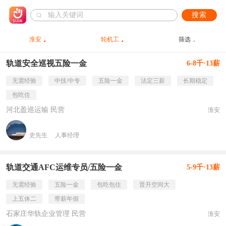
搜索
淮安
轮机工
筛选
轨道安全巡视五险一金
6-8千·13薪
无需经验
中技/中专
五险一金
法定三薪
长期稳定
包吃住
河北盈巡运输 民营
淮安
史先生
人事经理
轨道交通AFC运维专员/五险一金
5-9千·13薪
无需经验
五险一金
包吃包住
晋升空间大
上五休二
带薪年假
石家庄华轨企业管理 民营
淮安