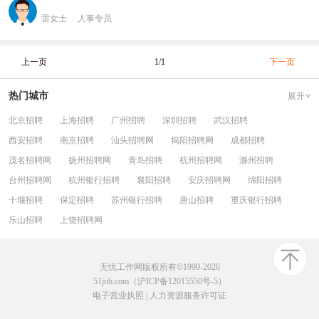
雷女士
人事专员
上一页
1/1
下一页
热门城市
展开
北京招聘
上海招聘
广州招聘
深圳招聘
武汉招聘
西安招聘
南京招聘
汕头招聘网
揭阳招聘网
成都招聘
茂名招聘网
扬州招聘网
青岛招聘
杭州招聘网
滁州招聘
台州招聘网
杭州银行招聘
襄阳招聘
安庆招聘网
绵阳招聘
十堰招聘
保定招聘
苏州银行招聘
唐山招聘
重庆银行招聘
乐山招聘
上饶招聘网
无忧工作网版权所有©1999-2026
51job.com（沪ICP备12015550号-5）
电子营业执照
|
人力资源服务许可证