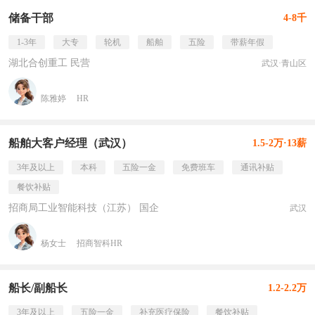
储备干部
4-8千
1-3年
大专
轮机
船舶
五险
带薪年假
湖北合创重工 民营
武汉·青山区
陈雅婷
HR
船舶大客户经理（武汉）
1.5-2万·13薪
3年及以上
本科
五险一金
免费班车
通讯补贴
餐饮补贴
招商局工业智能科技（江苏） 国企
武汉
杨女士
招商智科HR
船长/副船长
1.2-2.2万
3年及以上
五险一金
补充医疗保险
餐饮补贴