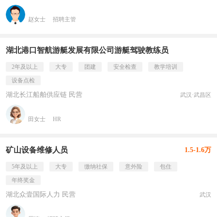
赵女士
招聘主管
湖北港口智航游艇发展有限公司游艇驾驶教练员
2年及以上
大专
团建
安全检查
教学培训
设备点检
湖北长江船舶供应链 民营
武汉·武昌区
田女士
HR
矿山设备维修人员
1.5-1.6万
5年及以上
大专
缴纳社保
意外险
包住
年终奖金
湖北众壹国际人力 民营
武汉