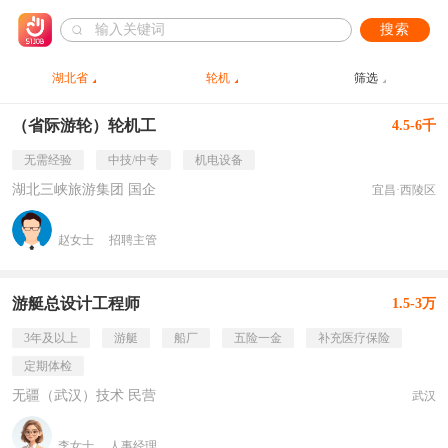
搜索
湖北省
轮机
筛选
（省际游轮）轮机工
4.5-6千
无需经验
中技/中专
机电设备
湖北三峡旅游集团 国企
宜昌·西陵区
赵女士
招聘主管
游艇总设计工程师
1.5-3万
3年及以上
游艇
船厂
五险一金
补充医疗保险
定期体检
无疆（武汉）技术 民营
武汉
李女士
人事经理