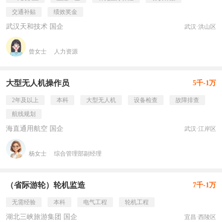
交通补贴
绩效奖金
武汉天和技术 国企
武汉·洪山区
曾女士
人力资源
大型无人机操作员
5千-1万
2年及以上
本科
大型无人机
设备检查
故障排查
航线规划
海直通用航空 国企
武汉·江岸区
杨女士
综合管理部副经理
（省际游轮）轮机监造
7千-1万
无需经验
本科
电气工程
轮机工程
湖北三峡旅游集团 国企
宜昌·西陵区