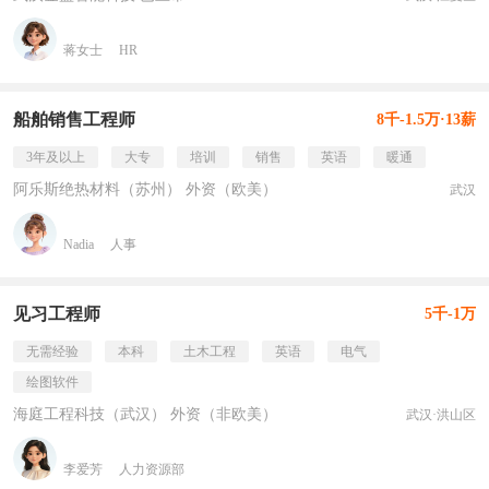
蒋女士
HR
船舶销售工程师
8千-1.5万·13薪
3年及以上
大专
培训
销售
英语
暖通
阿乐斯绝热材料（苏州） 外资（欧美）
武汉
Nadia
人事
见习工程师
5千-1万
无需经验
本科
土木工程
英语
电气
绘图软件
海庭工程科技（武汉） 外资（非欧美）
武汉·洪山区
李爱芳
人力资源部