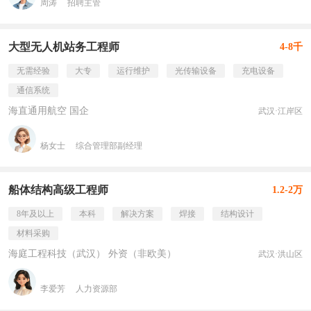
周涛
招聘主管
大型无人机站务工程师
4-8千
无需经验
大专
运行维护
光传输设备
充电设备
通信系统
海直通用航空 国企
武汉·江岸区
杨女士
综合管理部副经理
船体结构高级工程师
1.2-2万
8年及以上
本科
解决方案
焊接
结构设计
材料采购
海庭工程科技（武汉） 外资（非欧美）
武汉·洪山区
李爱芳
人力资源部