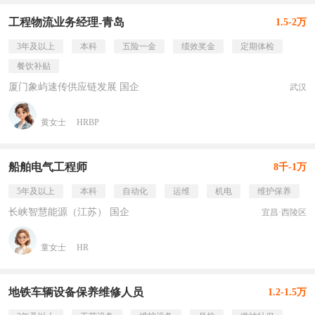
工程物流业务经理-青岛
1.5-2万
3年及以上
本科
五险一金
绩效奖金
定期体检
餐饮补贴
厦门象屿速传供应链发展 国企
武汉
黄女士
HRBP
船舶电气工程师
8千-1万
5年及以上
本科
自动化
运维
机电
维护保养
长峡智慧能源（江苏） 国企
宜昌·西陵区
童女士
HR
地铁车辆设备保养维修人员
1.2-1.5万