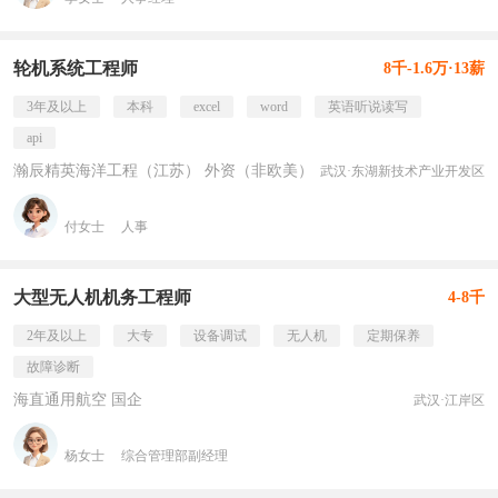
轮机系统工程师
8千-1.6万·13薪
3年及以上
本科
excel
word
英语听说读写
api
瀚辰精英海洋工程（江苏） 外资（非欧美）
武汉·东湖新技术产业开发区
付女士
人事
大型无人机机务工程师
4-8千
2年及以上
大专
设备调试
无人机
定期保养
故障诊断
海直通用航空 国企
武汉·江岸区
杨女士
综合管理部副经理