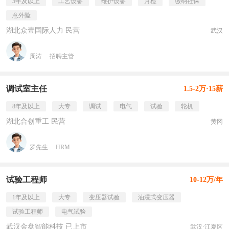
3年及以上
工艺设备
维护设备
月检
缴纳社保
意外险
湖北众壹国际人力 民营
武汉
周涛
招聘主管
调试室主任
1.5-2万·15薪
8年及以上
大专
调试
电气
试验
轮机
湖北合创重工 民营
黄冈
罗先生
HRM
试验工程师
10-12万/年
1年及以上
大专
变压器试验
油浸式变压器
试验工程师
电气试验
武汉金盘智能科技 已上市
武汉·江夏区