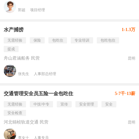
郭超
项目经理
水产捕捞
1-1.3万
无需经验
保险
包吃住
专业培训
包吃包住
提成
舟山君涵船务 民营
昆明
张先生
人事部总经理
交通管理安全员五险一金包吃住
5-7千·13薪
无需经验
中技/中专
宣传
安全管理
安全
安全检查
河北锦桢轨道交通 民营
昆明
李女士
人事专员