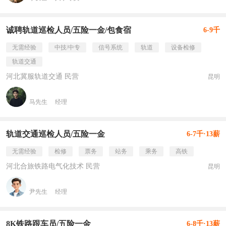
诚聘轨道巡检人员/五险一金/包食宿
6-9千
无需经验
中技/中专
信号系统
轨道
设备检修
轨道交通
河北冀服轨道交通 民营
昆明
马先生
经理
轨道交通巡检人员/五险一金
6-7千·13薪
无需经验
检修
票务
站务
乘务
高铁
河北合旅铁路电气化技术 民营
昆明
尹先生
经理
8K铁路跟车员/五险一金
6-8千·13薪