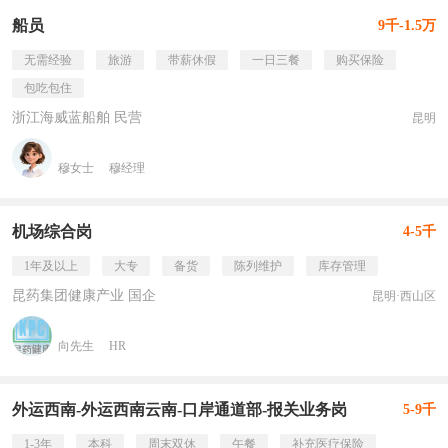
船员
9千-1.5万
无需经验
旅游
带薪休假
一日三餐
购买保险
包吃包住
浙江海威蓝船舶 民营
昆明
穆女士
穆经理
机场综合岗
4-5千
1年及以上
大专
备货
陈列维护
库存管理
昆药集团健康产业 国企
昆明·西山区
向先生
HR
外运西南-外运西南云南-口岸通道部-报关业务岗
5-9千
1-3年
本科
周末双休
午餐
补充医疗保险