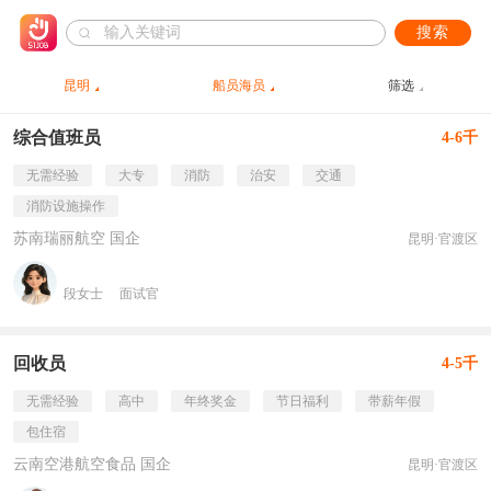
搜索
昆明
船员海员
筛选
综合值班员
4-6千
无需经验
大专
消防
治安
交通
消防设施操作
苏南瑞丽航空 国企
昆明·官渡区
段女士
面试官
回收员
4-5千
无需经验
高中
年终奖金
节日福利
带薪年假
包住宿
云南空港航空食品 国企
昆明·官渡区