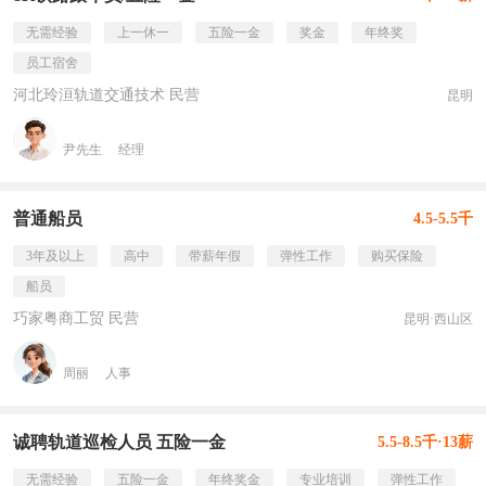
无需经验
上一休一
五险一金
奖金
年终奖
员工宿舍
河北玲洹轨道交通技术 民营
昆明
尹先生
经理
普通船员
4.5-5.5千
3年及以上
高中
带薪年假
弹性工作
购买保险
船员
巧家粤商工贸 民营
昆明·西山区
周丽
人事
诚聘轨道巡检人员 五险一金
5.5-8.5千·13薪
无需经验
五险一金
年终奖金
专业培训
弹性工作