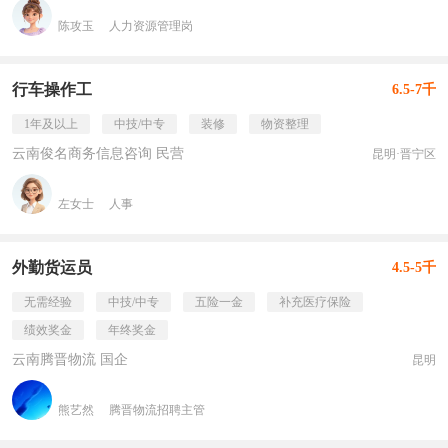
陈攻玉
人力资源管理岗
行车操作工
6.5-7千
1年及以上
中技/中专
装修
物资整理
云南俊名商务信息咨询 民营
昆明·晋宁区
左女士
人事
外勤货运员
4.5-5千
无需经验
中技/中专
五险一金
补充医疗保险
绩效奖金
年终奖金
云南腾晋物流 国企
昆明
熊艺然
腾晋物流招聘主管