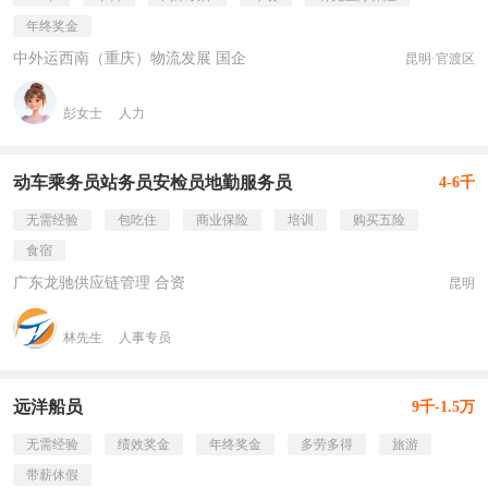
年终奖金
中外运西南（重庆）物流发展 国企
昆明·官渡区
彭女士
人力
动车乘务员站务员安检员地勤服务员
4-6千
无需经验
包吃住
商业保险
培训
购买五险
食宿
广东龙驰供应链管理 合资
昆明
林先生
人事专员
远洋船员
9千-1.5万
无需经验
绩效奖金
年终奖金
多劳多得
旅游
带薪休假