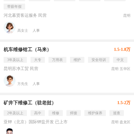
带薪年假
河北暮贤客运服务 民营
昆明
高女士
人事
机车维修钳工（马来）
1.5-1.8万
3年及以上
大专
万用表
维护
安全培训
中文
昆明苏净工贸 民营
昆明·五华区
方先生
人事
矿井下维修工（驻老挝）
1.5-2万
2年及以上
高中
维修
焊接
维护保养
巡查
亚钾（北京）国际钾盐开发 已上市
昆明·盘龙区