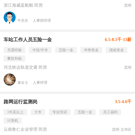
浙江海威蓝船舶 民营
昆明
牛先生
人事部经理
车站工作人员五险一金
6.5-8.5千·13薪
无需经验
中技/中专
五险一金
年终奖金
绩效奖金
餐饮补贴
河北铁达轨道交通 民营
昆明
秦女士
人事经理
路网运行监测岗
3.5-4.6千
1年及以上
大专
专业培训
五险一金
员工福利
计算机
云南鲁仁企业管理 民营
昆明·五华区