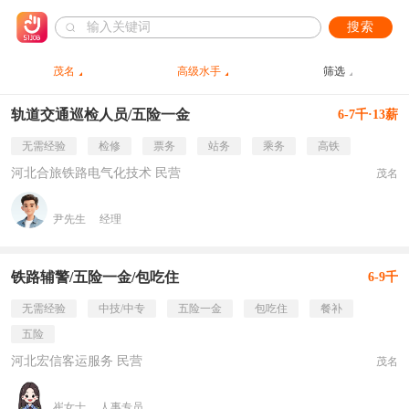
搜索
茂名
高级水手
筛选
轨道交通巡检人员/五险一金
6-7千·13薪
无需经验
检修
票务
站务
乘务
高铁
河北合旅铁路电气化技术 民营
茂名
尹先生
经理
铁路辅警/五险一金/包吃住
6-9千
无需经验
中技/中专
五险一金
包吃住
餐补
五险
河北宏信客运服务 民营
茂名
崔女士
人事专员