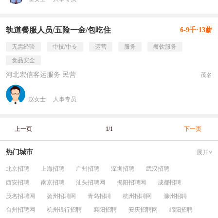
轨道餐服人员/五险一金/包吃住
6-9千·13薪
无需经验
中技/中专
运营
服务
餐饮服务
食品安全
河北宏信客运服务 民营
茂名
赵女士
人事专员
上一页
1/1
下一页
热门城市
展开
北京招聘
上海招聘
广州招聘
深圳招聘
武汉招聘
西安招聘
南京招聘
汕头招聘网
揭阳招聘网
成都招聘
茂名招聘网
扬州招聘网
青岛招聘
杭州招聘网
滁州招聘
台州招聘网
杭州银行招聘
襄阳招聘
安庆招聘网
绵阳招聘