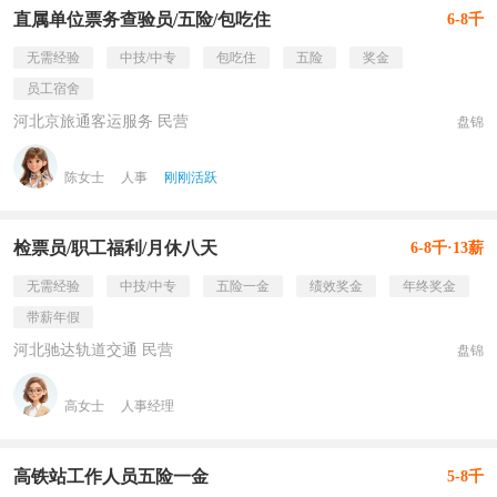
直属单位票务查验员/五险/包吃住
6-8千
无需经验
中技/中专
包吃住
五险
奖金
员工宿舍
河北京旅通客运服务 民营
盘锦
陈女士
人事
刚刚活跃
检票员/职工福利/月休八天
6-8千·13薪
无需经验
中技/中专
五险一金
绩效奖金
年终奖金
带薪年假
河北驰达轨道交通 民营
盘锦
高女士
人事经理
高铁站工作人员五险一金
5-8千