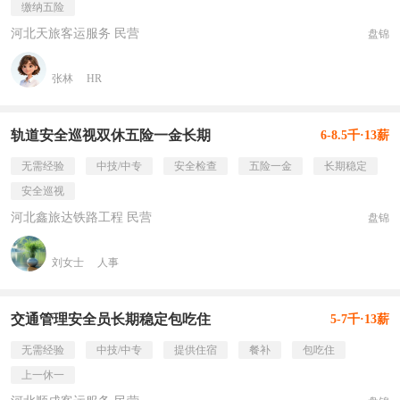
缴纳五险
河北天旅客运服务 民营
盘锦
张林
HR
轨道安全巡视双休五险一金长期
6-8.5千·13薪
无需经验
中技/中专
安全检查
五险一金
长期稳定
安全巡视
河北鑫旅达铁路工程 民营
盘锦
刘女士
人事
交通管理安全员长期稳定包吃住
5-7千·13薪
无需经验
中技/中专
提供住宿
餐补
包吃住
上一休一