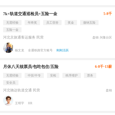
7k+轨道交通巡检员+五险一金
5-8千
无需经验
年终奖
员工宿舍
奖金
缴纳五险
五险一金
河北京旅通客运服务 民营
盘锦·兴隆台区
杨文龙
全通铁路官方账号
刚刚活跃
月休八天核票员/包吃包住/五险
6-8千·13薪
无需经验
中技/中专
安检
秩序维护
票务
安全员
河北驰达轨道交通 民营
盘锦
王明宇
HR