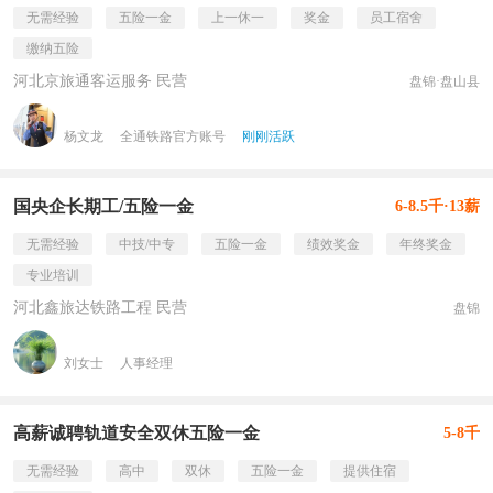
无需经验
五险一金
上一休一
奖金
员工宿舍
缴纳五险
河北京旅通客运服务 民营
盘锦·盘山县
杨文龙
全通铁路官方账号
刚刚活跃
国央企长期工/五险一金
6-8.5千·13薪
无需经验
中技/中专
五险一金
绩效奖金
年终奖金
专业培训
河北鑫旅达铁路工程 民营
盘锦
刘女士
人事经理
高薪诚聘轨道安全双休五险一金
5-8千
无需经验
高中
双休
五险一金
提供住宿