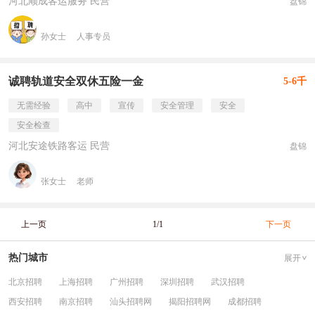
河北顺成客运服务 民营
盘锦
孙女士
人事专员
诚聘轨道安全双休五险一金
5-6千
无需经验
高中
宣传
安全管理
安全
安全检查
河北安途铁路客运 民营
盘锦
张女士
老师
上一页
1/1
下一页
热门城市
展开
北京招聘
上海招聘
广州招聘
深圳招聘
武汉招聘
西安招聘
南京招聘
汕头招聘网
揭阳招聘网
成都招聘