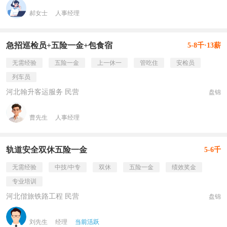
郝女士
人事经理
急招巡检员+五险一金+包食宿
5-8千·13薪
无需经验
五险一金
上一休一
管吃住
安检员
列车员
河北翰升客运服务 民营
盘锦
曹先生
人事经理
轨道安全双休五险一金
5-6千
无需经验
中技/中专
双休
五险一金
绩效奖金
专业培训
河北偕旅铁路工程 民营
盘锦
刘先生
经理
当前活跃