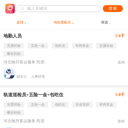
搜索
盘锦
地效翼船员
筛选
地勤人员
5-6千
无需经验
五险一金
包吃住
年终奖金
交通补贴
餐饮补贴
河北翰升客运服务 民营
盘锦
郝女士
人事经理
轨道巡检员+五险一金+包吃住
5-8千
无需经验
五险一金
包吃住
专业培训
年终奖金
餐饮补贴
河北翰升客运服务 民营
盘锦