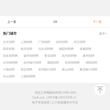
上一页
1/0
下一页
热门城市
展开
北京招聘
上海招聘
广州招聘
深圳招聘
武汉招聘
西安招聘
南京招聘
汕头招聘网
揭阳招聘网
成都招聘
茂名招聘网
扬州招聘网
青岛招聘
杭州招聘网
滁州招聘
台州招聘网
杭州银行招聘
襄阳招聘
安庆招聘网
绵阳招聘
十堰招聘
保定招聘
苏州银行招聘
唐山招聘
重庆银行招聘
乐山招聘
上饶招聘网
无忧工作网版权所有©1999-2026
51job.com（沪ICP备12015550号-5）
电子营业执照
|
人力资源服务许可证