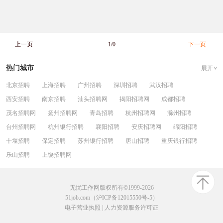
上一页
1/0
下一页
热门城市
展开
北京招聘
上海招聘
广州招聘
深圳招聘
武汉招聘
西安招聘
南京招聘
汕头招聘网
揭阳招聘网
成都招聘
茂名招聘网
扬州招聘网
青岛招聘
杭州招聘网
滁州招聘
台州招聘网
杭州银行招聘
襄阳招聘
安庆招聘网
绵阳招聘
十堰招聘
保定招聘
苏州银行招聘
唐山招聘
重庆银行招聘
乐山招聘
上饶招聘网
无忧工作网版权所有©1999-2026
51job.com（沪ICP备12015550号-5）
电子营业执照
|
人力资源服务许可证