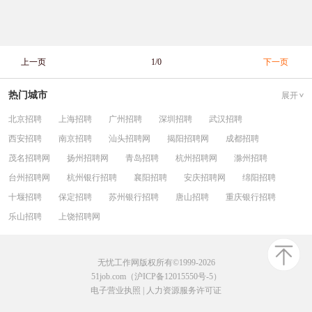
上一页
1/0
下一页
热门城市
展开
北京招聘
上海招聘
广州招聘
深圳招聘
武汉招聘
西安招聘
南京招聘
汕头招聘网
揭阳招聘网
成都招聘
茂名招聘网
扬州招聘网
青岛招聘
杭州招聘网
滁州招聘
台州招聘网
杭州银行招聘
襄阳招聘
安庆招聘网
绵阳招聘
十堰招聘
保定招聘
苏州银行招聘
唐山招聘
重庆银行招聘
乐山招聘
上饶招聘网
无忧工作网版权所有©1999-2026
51job.com（沪ICP备12015550号-5）
电子营业执照
|
人力资源服务许可证