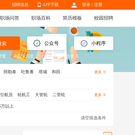
招聘信息
APP下载
登录
/
注册
职场问答
职场百科
简历模板
校园招聘
APP下载
公众号
小程序
搜索
开发
4s店实习生
台达
交通协管员
阿勒泰
吐鲁番
塔城
和田
更多
引航员
轮机工
大管轮
二管轮
更多
理
航运
船务
5万以上
清空筛选条件