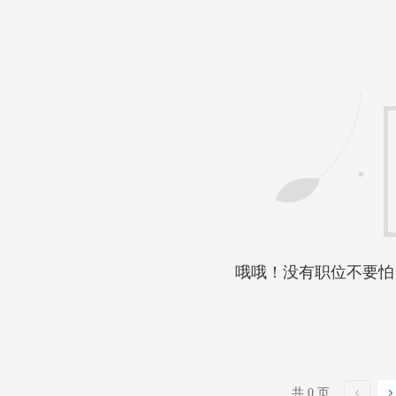
哦哦！没有职位不要怕
共 0 页