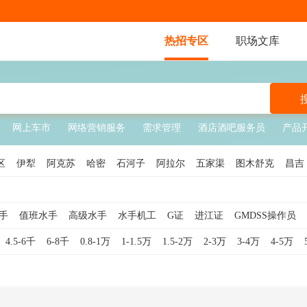
热招专区
职场文库
网上车市
网络营销服务
需求管理
酒店酒吧服务员
产品
区
伊犁
阿克苏
哈密
石河子
阿拉尔
五家渠
图木舒克
昌吉
塔拉
昆玉
北屯
铁门关
可克达拉
胡杨河
双河
新星
手
值班水手
高级水手
水手机工
G证
进江证
GMDSS操作员
驶员
邮轮
地效翼船员
船舶
游艇
海务管理
船舶机务
岸基管
4.5-6千
6-8千
0.8-1万
1-1.5万
1.5-2万
2-3万
3-4万
4-5万