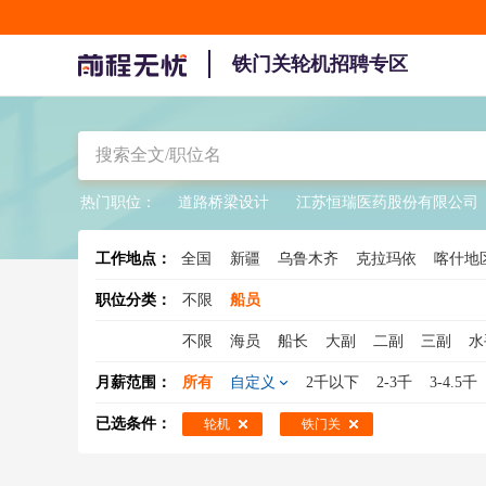
铁门关轮机招聘专区
热门职位：
道路桥梁设计
江苏恒瑞医药股份有限公司
工作地点：
全国
新疆
乌鲁木齐
克拉玛依
喀什地
克孜勒苏柯尔克孜
巴音郭楞
博尔
职位分类：
不限
船员
不限
海员
船长
大副
二副
三副
水
三管轮
轮机助理
轮机
轮机长
船舶驾
月薪范围：
所有
自定义
2千以下
2-3千
3-4.5千
已选条件：
轮机
铁门关