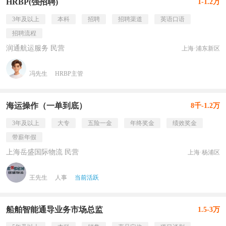
HRBP(强招聘)
1-1.2万
3年及以上
本科
招聘
招聘渠道
英语口语
招聘流程
润通航运服务 民营
上海·浦东新区
冯先生
HRBP主管
海运操作（一单到底）
8千-1.2万
3年及以上
大专
五险一金
年终奖金
绩效奖金
带薪年假
上海岳盛国际物流 民营
上海·杨浦区
王先生
人事
当前活跃
船舶智能通导业务市场总监
1.5-3万