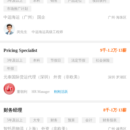
5年及以上
本科
销售
产品定位
项目谈判
市场推广计划
中远海运（广州） 国企
广州·海珠区
闵先生
中远海运高级工程师
Pricing Specialist
9千-1.2万·13薪
3年及以上
本科
节假日
法定节假
社会保险
年假
元泰国际货运代理（深圳） 外资（非欧美）
深圳·罗湖区
董朝利
HR Manager
刚刚活跃
财务经理
8千-1万·13薪
5年及以上
大专
财务
预算
会计
财务报表
智托思物流（上海） 外资（非欧美）
广州·越秀区