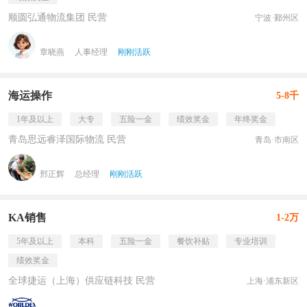
顺圆弘通物流集团 民营
宁波·鄞州区
章晓燕
人事经理
刚刚活跃
海运操作
5-8千
1年及以上
大专
五险一金
绩效奖金
年终奖金
青岛思远睿泽国际物流 民营
青岛·市南区
邢正辉
总经理
刚刚活跃
KA销售
1-2万
5年及以上
本科
五险一金
餐饮补贴
专业培训
绩效奖金
全球捷运（上海）供应链科技 民营
上海·浦东新区