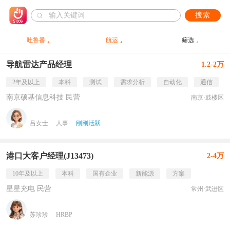
搜索
吐鲁番
航运
筛选
导航雷达产品经理
1.2-2万
2年及以上
本科
测试
需求分析
自动化
通信
南京硕基信息科技 民营
南京·鼓楼区
吕女士
人事
刚刚活跃
港口大客户经理(J13473)
2-4万
10年及以上
本科
国有企业
新能源
方案
星星充电 民营
常州·武进区
苏珍珍
HRBP