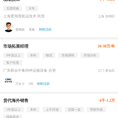
无需经验
大专
上海爱旭普航运技术 民营
上海·崇明区
龚梅鎔
老板
刚刚活跃
市场拓展经理
20-30万/年
8年及以上
本科
物流
市场调研
市场分析
客户关系
广东新会中集特种运输设备 合资
江门·新会区
万女士
HR
刚刚活跃
货代海外销售
6千-1.2万
1年及以上
本科
上不封顶
五险一金
带薪年假
绩效奖金