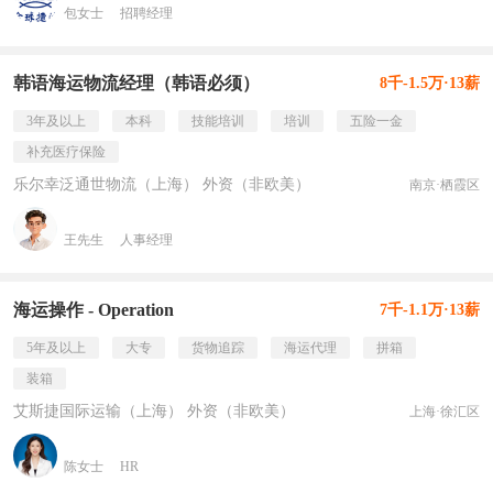
包女士
招聘经理
韩语海运物流经理（韩语必须）
8千-1.5万·13薪
3年及以上
本科
技能培训
培训
五险一金
补充医疗保险
乐尔幸泛通世物流（上海） 外资（非欧美）
南京·栖霞区
王先生
人事经理
海运操作 - Operation
7千-1.1万·13薪
5年及以上
大专
货物追踪
海运代理
拼箱
装箱
艾斯捷国际运输（上海） 外资（非欧美）
上海·徐汇区
陈女士
HR