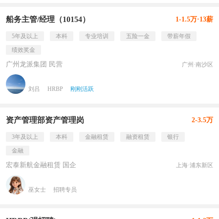
船务主管/经理（10154）
1-1.5万·13薪
5年及以上
本科
专业培训
五险一金
带薪年假
绩效奖金
广州龙派集团 民营
广州·南沙区
刘吕
HRBP
刚刚活跃
资产管理部资产管理岗
2-3.5万
3年及以上
本科
金融租赁
融资租赁
银行
金融
宏泰新航金融租赁 国企
上海·浦东新区
巫女士
招聘专员