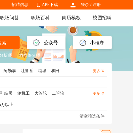
招聘信息
APP下载
登录
/
注册
职场问答
职场百科
简历模板
校园招聘
APP下载
公众号
小程序
搜索
分析师
故宫修复师
阿勒泰
吐鲁番
塔城
和田
更多
引航员
轮机工
大管轮
二管轮
更多
理
航运
船务
5万以上
清空筛选条件