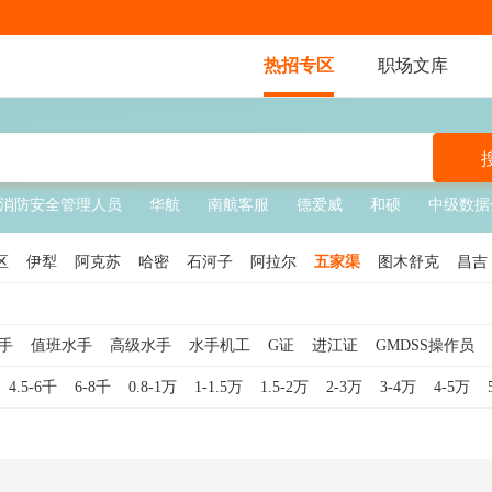
热招专区
职场文库
消防安全管理人员
华航
南航客服
德爱威
和硕
中级数据
区
伊犁
阿克苏
哈密
石河子
阿拉尔
五家渠
图木舒克
昌吉
塔拉
昆玉
北屯
铁门关
可克达拉
胡杨河
双河
新星
手
值班水手
高级水手
水手机工
G证
进江证
GMDSS操作员
驶员
邮轮
地效翼船员
船舶
游艇
海务管理
船舶机务
岸基管
4.5-6千
6-8千
0.8-1万
1-1.5万
1.5-2万
2-3万
3-4万
4-5万