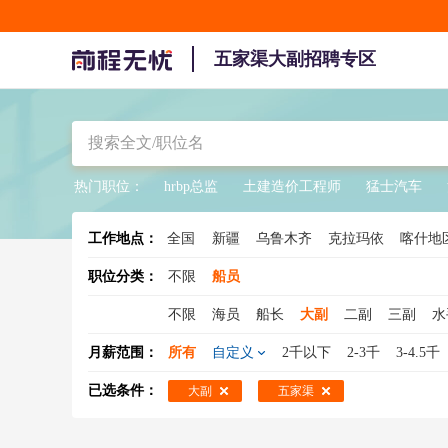
五家渠大副招聘专区
热门职位：
hrbp总监
土建造价工程师
猛士汽车
工作地点：
全国
新疆
乌鲁木齐
克拉玛依
喀什地
克孜勒苏柯尔克孜
巴音郭楞
博尔
职位分类：
不限
船员
不限
海员
船长
大副
二副
三副
水
三管轮
轮机助理
轮机
轮机长
船舶驾
月薪范围：
所有
自定义
2千以下
2-3千
3-4.5千
已选条件：
大副
五家渠