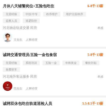
月休八天辅警岗位+五险包吃住
6-8千·13薪
无需经验
中技/中专
秩序维护
维护治安秩序
监察人员
巡逻防控
河北驰达轨道交通 民营
孝感
王先生
人事经理
诚聘交通管理员/五险一金包食宿
5-8千·13薪
无需经验
系统培训
五险一金
年终奖金
餐饮补贴
免费班车
河北翰升客运服务 民营
孝感
范先生
人事经理
诚聘双休包吃住轨道巡检人员
5.5-8.5千·13薪