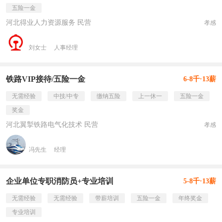
五险一金
河北得业人力资源服务 民营
孝感
刘女士
人事经理
铁路VIP接待/五险一金
6-8千·13薪
无需经验
中技/中专
缴纳五险
上一休一
五险一金
奖金
河北翼掣铁路电气化技术 民营
孝感
冯先生
经理
企业单位专职消防员+专业培训
5-8千·13薪
无需经验
无需经验
带薪培训
五险一金
年终奖金
专业培训