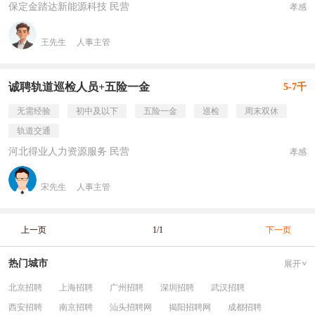
保定金踏达新能源科技 民营
孝感
王先生
人事主管
诚聘轨道巡检人员+五险一金
5-7千
无需经验
初中及以下
五险一金
巡检
周末双休
轨道交通
河北得业人力资源服务 民营
孝感
宋先生
人事主管
上一页
1/1
下一页
热门城市
展开
北京招聘
上海招聘
广州招聘
深圳招聘
武汉招聘
西安招聘
南京招聘
汕头招聘网
揭阳招聘网
成都招聘