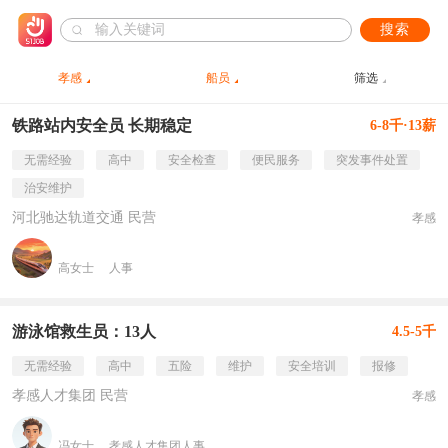
搜索
孝感
船员
筛选
铁路站内安全员 长期稳定
6-8千·13薪
无需经验
高中
安全检查
便民服务
突发事件处置
治安维护
河北驰达轨道交通 民营
孝感
高女士
人事
游泳馆救生员：13人
4.5-5千
无需经验
高中
五险
维护
安全培训
报修
孝感人才集团 民营
孝感
冯女士
孝感人才集团人事