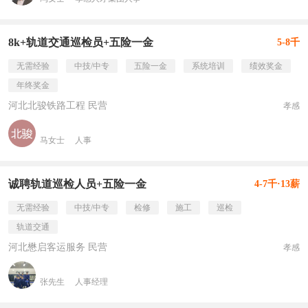
8k+轨道交通巡检员+五险一金
5-8千
无需经验
中技/中专
五险一金
系统培训
绩效奖金
年终奖金
河北北骏铁路工程 民营
孝感
马女士
人事
诚聘轨道巡检人员+五险一金
4-7千·13薪
无需经验
中技/中专
检修
施工
巡检
轨道交通
河北懋启客运服务 民营
孝感
张先生
人事经理