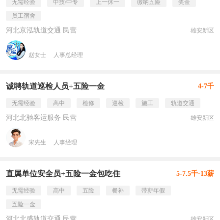
无需经验
中技/中专
上一休一
缴纳五险
奖金
员工宿舍
河北京泓轨道交通 民营
雄安新区
赵女士
人事总经理
诚聘轨道巡检人员+五险一金
4-7千
无需经验
高中
检修
巡检
施工
轨道交通
河北北驰客运服务 民营
雄安新区
宋先生
人事经理
直属单位安全员+五险一金包吃住
5-7.5千·13薪
无需经验
高中
五险
餐补
带薪年假
五险一金
河北北盛轨道交通 民营
雄安新区