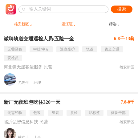
搜索
雄安新区
进江证
筛选
诚聘轨道交通巡检人员/五险一金
6-8千·13薪
无需经验
中技/中专
巡查维护
轨道
轨道交通
安检员
河北疆无崖客运服务 民营
雄安新区
尤先生
经理
新厂无夜班包吃住320一天
7.8-8千
无需经验
包装
组装
质检
贴标签
储备干部
临沂弘智信息科技 民营
雄安新区
韩女士
人事