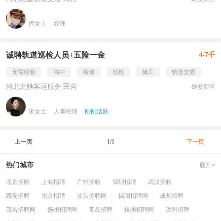
闫女士
经理
诚聘轨道巡检人员+五险一金
4-7千
无需经验
高中
检修
巡检
施工
轨道交通
河北北驰客运服务 民营
雄安新区
宋女士
人事经理
刚刚活跃
上一页
1/1
下一页
热门城市
展开
北京招聘
上海招聘
广州招聘
深圳招聘
武汉招聘
西安招聘
南京招聘
汕头招聘网
揭阳招聘网
成都招聘
茂名招聘网
扬州招聘网
青岛招聘
杭州招聘网
滁州招聘