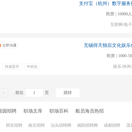
支付宝（杭州）数字服务
民营 | 1000
互联网/电
无锡得天独后文化娱乐
立即沟通
民营 | 1000-5
娱乐/休闲
快速晋升
年轻化
入职培训
TT语音
前往
页
跳转
校园招聘
职场文库
职场百科
船员海员热招
西安招聘
南京招聘
汕头招聘网
揭阳招聘网
成都招聘
茂