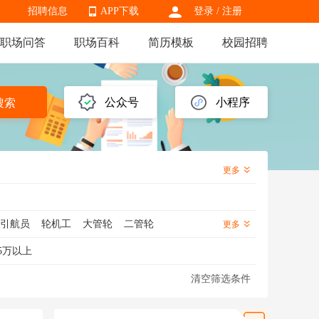
招聘信息
APP下载
登录
/
注册
职场问答
职场百科
简历模板
校园招聘
APP下载
公众号
小程序
搜索
更多
引航员
轮机工
大管轮
二管轮
更多
理
航运
船务
5万以上
清空筛选条件