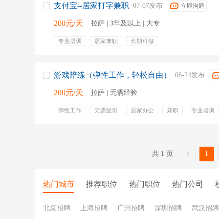
支付宝--居家打字兼职
07-07发布
立即沟通
200元/天
拉萨 | 3年及以上 | 大专
专业培训
居家兼职
长期可做
游戏陪练（弹性工作，轻松自由）
06-24发布
200元/天
拉萨 | 无需经验
弹性工作
无需坐班
居家办公
兼职
专业培训
入职培训
团队提成
晋升空间
在家
居家办公
时间自由
共 1 页
1
热门城市
推荐职位
热门职位
热门公司
北京招聘
上海招聘
广州招聘
深圳招聘
武汉招聘