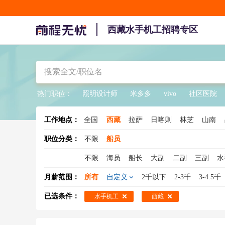
西藏水手机工招聘专区
热门职位：
照明设计师
米多多
vivo
社区医院
工作地点：
全国
西藏
拉萨
日喀则
林芝
山南
职位分类：
不限
船员
不限
海员
船长
大副
二副
三副
水
三管轮
轮机助理
轮机
轮机长
船舶驾
月薪范围：
所有
自定义
2千以下
2-3千
3-4.5千
已选条件：
水手机工
西藏