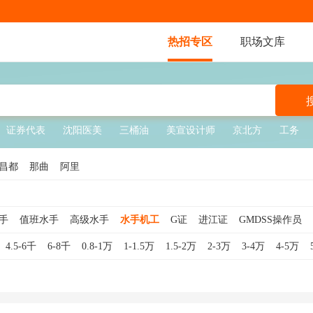
热招专区
职场文库
证券代表
沈阳医美
三桶油
美宣设计师
京北方
工务
昌都
那曲
阿里
手
值班水手
高级水手
水手机工
G证
进江证
GMDSS操作员
驶员
邮轮
地效翼船员
船舶
游艇
海务管理
船舶机务
岸基管
4.5-6千
6-8千
0.8-1万
1-1.5万
1.5-2万
2-3万
3-4万
4-5万