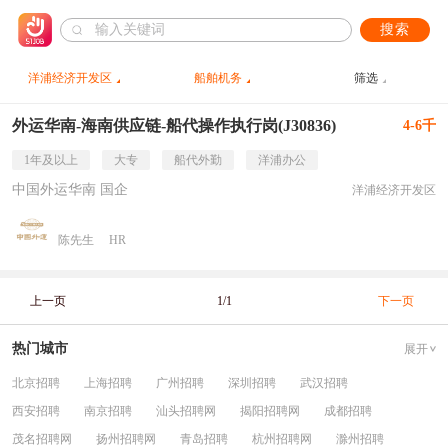
搜索
洋浦经济开发区
船舶机务
筛选
外运华南-海南供应链-船代操作执行岗(J30836)
4-6千
1年及以上
大专
船代外勤
洋浦办公
中国外运华南 国企
洋浦经济开发区
陈先生
HR
上一页
1/1
下一页
热门城市
展开
北京招聘
上海招聘
广州招聘
深圳招聘
武汉招聘
西安招聘
南京招聘
汕头招聘网
揭阳招聘网
成都招聘
茂名招聘网
扬州招聘网
青岛招聘
杭州招聘网
滁州招聘