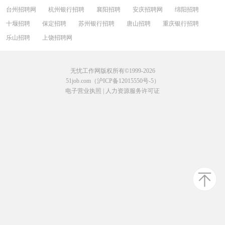
台州招聘网
杭州银行招聘
襄阳招聘
安庆招聘网
绵阳招聘
十堰招聘
保定招聘
苏州银行招聘
唐山招聘
重庆银行招聘
乐山招聘
上饶招聘网
无忧工作网版权所有©1999-2026
51job.com（沪ICP备12015550号-5）
电子营业执照
|
人力资源服务许可证